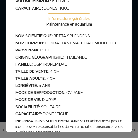
VOLUME MINIMUM :
15 LITRES
CAPACITAIRE :
DOMESTIQUE
commande@haegel.fr
Informations générales
Bactéries
Maintenance en aquarium
FRANCO CUMULABLE AVEC LES POISSONS/ FRANCO
BACTERIES SEULES 100€
NOM SCIENTIFIQUE:
BETTA SPLENDENS
NOM COMMUN:
COMBATTANT MÂLE HALFMOON BLEU
PROVENANCE:
TH
ORIGINE GÉOGRAPHIQUE:
THAILANDE
Bassin
FAMILLE:
OSPHRONEMIDAE
TAILLE DE VENTE:
4 CM
TAILLE ADULTE:
7 CM
assins
saison bassin
LONGÉVITÉ:
5 ANS
mme
gamme verte
MODE DE REPRODUCTION:
OVIPARE
Discus
arium
carpe koi sur photo (a
MODE DE VIE:
DIURNE
secure
retrouver sur le site
web)
SOCIABILITÉ:
SOLITAIRE
pes koï elv francais
CAPACITAIRE:
DOMESTIQUE
cus elv francais
discus elv asiatique
INFORMATIONS SUPPLÉMENTAIRES:
Un animal n'est pas un
jouet, soyez responsable lors de votre achat et renseignez-vous
Eau douce
scus elv pologne
Conditions générales de vente (
CGV
)
Mentions légales
auprès de votre animalerie.