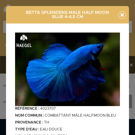
BETTA SPLENDENS MALE HALF MOON
BLUE 4-4,5 CM
Stocklist
Recherche
Vous souhaitez en découvrir davantage ?
Contactez-
nous !
PHOTO
CODE
DÉSIGNATION
+ INFOS
Stocklist complète
4023707
BETTA SPLENDENS MALE HALF MOON BLUE 4-4,5 cm
RÉFÉRENCE :
4023707
NOM COMMUN :
COMBATTANT MÂLE HALFMOON BLEU
PROVENANCE :
TH
Stocklist Français
TYPE D'EAU :
EAU DOUCE