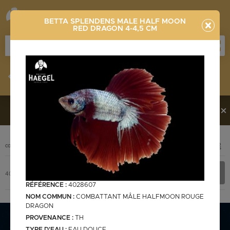
BETTA SPLENDENS MALE HALF MOON
RED DRAGON 4-4,5 CM
Stocklist
Recherche
Vous souhaitez en découvrir davantage ?
Contactez-
nous !
PHOTO
CODE
DÉSIGNATION
+ INFOS
Stocklist complète
BETTA SPLENDENS MALE HALF MOON RED DRAGON 4-4,5
4028607
cm
RÉFÉRENCE :
4028607
NOM COMMUN :
COMBATTANT MÂLE HALFMOON ROUGE
DRAGON
PROVENANCE :
TH
Stocklist Français
TYPE D'EAU :
EAU DOUCE