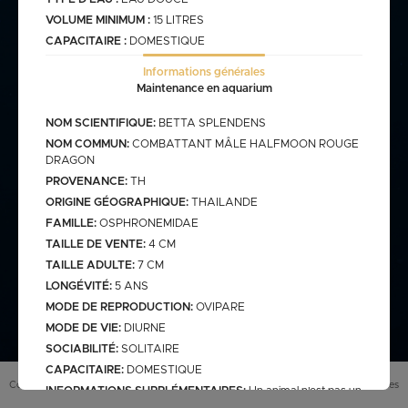
VOLUME MINIMUM :
15 LITRES
CAPACITAIRE :
DOMESTIQUE
commande@haegel.fr
Bactéries
Informations générales
Maintenance en aquarium
FRANCO CUMULABLE AVEC LES POISSONS/ FRANCO
BACTERIES SEULES 100€
NOM SCIENTIFIQUE:
BETTA SPLENDENS
NOM COMMUN:
COMBATTANT MÂLE HALFMOON ROUGE
DRAGON
Bassin
PROVENANCE:
TH
ORIGINE GÉOGRAPHIQUE:
THAILANDE
FAMILLE:
OSPHRONEMIDAE
TAILLE DE VENTE:
4 CM
assins
saison bassin
TAILLE ADULTE:
7 CM
mme
gamme verte
Discus
arium
carpe koi sur photo (a
LONGÉVITÉ:
5 ANS
secure
retrouver sur le site
MODE DE REPRODUCTION:
OVIPARE
web)
pes koï elv francais
MODE DE VIE:
DIURNE
SOCIABILITÉ:
SOLITAIRE
cus elv francais
discus elv asiatique
CAPACITAIRE:
DOMESTIQUE
Eau douce
scus elv pologne
Conditions générales de vente (
CGV
)
Mentions légales
INFORMATIONS SUPPLÉMENTAIRES:
Un animal n'est pas un
jouet, soyez responsable lors de votre achat et renseignez-vous