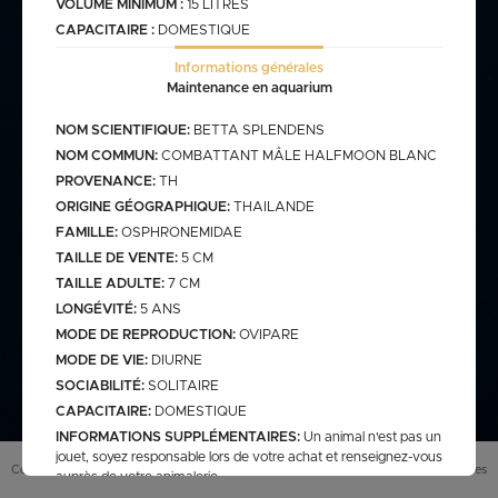
VOLUME MINIMUM :
15 LITRES
CAPACITAIRE :
DOMESTIQUE
commande@haegel.fr
Informations générales
Bactéries
Maintenance en aquarium
FRANCO CUMULABLE AVEC LES POISSONS/ FRANCO
BACTERIES SEULES 100€
NOM SCIENTIFIQUE:
BETTA SPLENDENS
NOM COMMUN:
COMBATTANT MÂLE HALFMOON BLANC
PROVENANCE:
TH
ORIGINE GÉOGRAPHIQUE:
THAILANDE
Bassin
FAMILLE:
OSPHRONEMIDAE
TAILLE DE VENTE:
5 CM
TAILLE ADULTE:
7 CM
assins
saison bassin
LONGÉVITÉ:
5 ANS
mme
gamme verte
MODE DE REPRODUCTION:
OVIPARE
Discus
arium
carpe koi sur photo (a
MODE DE VIE:
DIURNE
secure
retrouver sur le site
web)
SOCIABILITÉ:
SOLITAIRE
pes koï elv francais
CAPACITAIRE:
DOMESTIQUE
cus elv francais
discus elv asiatique
INFORMATIONS SUPPLÉMENTAIRES:
Un animal n'est pas un
jouet, soyez responsable lors de votre achat et renseignez-vous
Eau douce
scus elv pologne
Conditions générales de vente (
CGV
)
Mentions légales
auprès de votre animalerie.