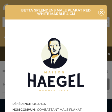
BETTA SPLENDENS MALE PLAKAT RED
WHITE MARBLE 4 CM
Stocklist
Recherche
Vous souhaitez en découvrir davantage ?
Contactez-
nous !
PHOTO
CODE
DÉSIGNATION
+ INFOS
Stocklist complète
4037407
BETTA SPLENDENS MALE PLAKAT RED WHITE MARBLE 4 cm
RÉFÉRENCE :
4037407
Stocklist Français
NOM COMMUN :
COMBATTANT MÂLE PLAKAT