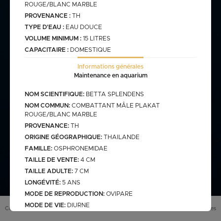
ROUGE/BLANC MARBLE
PROVENANCE :
TH
commande@haegel.fr
TYPE D'EAU :
EAU DOUCE
Bactéries
VOLUME MINIMUM :
15 LITRES
FRANCO CUMULABLE AVEC LES POISSONS/ FRANCO
CAPACITAIRE :
DOMESTIQUE
BACTERIES SEULES 100€
Informations générales
Maintenance en aquarium
NOM SCIENTIFIQUE:
BETTA SPLENDENS
Bassin
NOM COMMUN:
COMBATTANT MÂLE PLAKAT
ROUGE/BLANC MARBLE
PROVENANCE:
TH
assins
saison bassin
ORIGINE GÉOGRAPHIQUE:
THAILANDE
mme
gamme verte
FAMILLE:
OSPHRONEMIDAE
Discus
arium
carpe koi sur photo (a
TAILLE DE VENTE:
4 CM
secure
retrouver sur le site
web)
TAILLE ADULTE:
7 CM
pes koï elv francais
LONGÉVITÉ:
5 ANS
cus elv francais
discus elv asiatique
MODE DE REPRODUCTION:
OVIPARE
MODE DE VIE:
DIURNE
Eau douce
scus elv pologne
Conditions générales de vente (
CGV
)
Mentions légales
SOCIABILITÉ:
SOLITAIRE