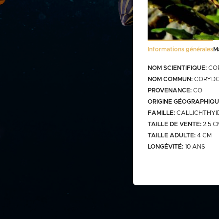
Stocklist Français
Informations générales
M
Bactéries
FRANCO CUMULABLE AVEC LES PO
NOM SCIENTIFIQUE:
COR
BACTERIES SEULES 100€
NOM COMMUN:
CORYDO
PROVENANCE:
CO
ORIGINE GÉOGRAPHIQU
FAMILLE:
CALLICHTHYI
TAILLE DE VENTE:
2,5 C
Bassin
TAILLE ADULTE:
4 CM
LONGÉVITÉ:
10 ANS
gamme
carassins
gamme v
saison b
aquarium
carpes koï israël
carpe koi sur photo (a
Discus
biosecure
retrouver
web)
carpes koï elv francais