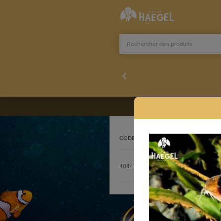
CODE
DÉSIGNATION
Stocklist complète
4044104
CORYDORAS MELINI 2,5 cm
commande@h