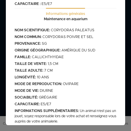
CAPACITAIRE :
E5/E7
Informations générales
commande@haegel.fr
Maintenance en aquarium
Bactéries
FRANCO CUMULABLE AVEC LES POISSONS/ FRANCO
NOM SCIENTIFIQUE:
CORYDORAS PALEATUS
BACTERIES SEULES 100€
NOM COMMUN:
CORYDORAS POIVRE ET SEL
PROVENANCE:
SG
ORIGINE GÉOGRAPHIQUE:
AMÉRIQUE DU SUD
FAMILLE:
CALLICHTHYIDAE
Bassin
TAILLE DE VENTE:
1,5 CM
TAILLE ADULTE:
7 CM
LONGÉVITÉ:
10 ANS
assins
saison bassin
MODE DE REPRODUCTION:
OVIPARE
mme
gamme verte
Discus
MODE DE VIE:
DIURNE
arium
carpe koi sur photo (a
secure
retrouver sur le site
SOCIABILITÉ:
GRÉGAIRE
web)
CAPACITAIRE:
E5/E7
pes koï elv francais
INFORMATIONS SUPPLÉMENTAIRES:
Un animal n'est pas un
cus elv francais
discus elv asiatique
jouet, soyez responsable lors de votre achat et renseignez-vous
auprès de votre animalerie.
Eau douce
scus elv pologne
Conditions générales de vente (
CGV
)
Mentions légales