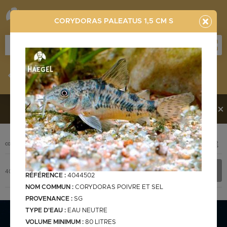
CORYDORAS PALEATUS 1,5 CM S
Stocklist
Recherche
Vous souhaitez en découvrir davantage ?
Contactez-
nous !
PHOTO
CODE
DÉSIGNATION
+ INFOS
Stocklist complète
4044502
CORYDORAS PALEATUS 1,5 cm S
RÉFÉRENCE :
4044502
NOM COMMUN :
CORYDORAS POIVRE ET SEL
PROVENANCE :
SG
TYPE D'EAU :
EAU NEUTRE
Stocklist Français
VOLUME MINIMUM :
80 LITRES