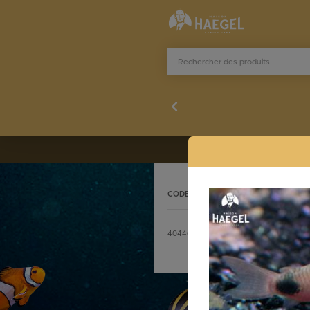
CODE
DÉSIGNATION
Stocklist complète
4044601
CORYDORAS PANDA 1 cm S
commande@h