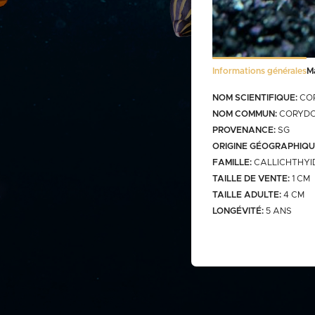
Stocklist Français
Informations générales
M
Bactéries
FRANCO CUMULABLE AVEC LES PO
NOM SCIENTIFIQUE:
CO
BACTERIES SEULES 100€
NOM COMMUN:
CORYDO
PROVENANCE:
SG
ORIGINE GÉOGRAPHIQU
FAMILLE:
CALLICHTHYI
TAILLE DE VENTE:
1 CM
Bassin
TAILLE ADULTE:
4 CM
LONGÉVITÉ:
5 ANS
gamme
carassins
gamme v
saison b
aquarium
carpes koï israël
carpe koi sur photo (a
Discus
biosecure
retrouver
web)
carpes koï elv francais