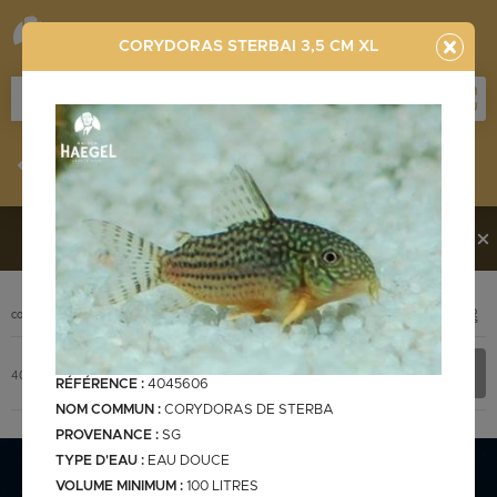
CORYDORAS STERBAI 3,5 CM XL
Stocklist
Recherche
Vous souhaitez en découvrir davantage ?
Contactez-
nous !
PHOTO
CODE
DÉSIGNATION
+ INFOS
Stocklist complète
4045606
CORYDORAS STERBAI 3,5 cm XL
RÉFÉRENCE :
4045606
NOM COMMUN :
CORYDORAS DE STERBA
PROVENANCE :
SG
TYPE D'EAU :
EAU DOUCE
Stocklist Français
VOLUME MINIMUM :
100 LITRES