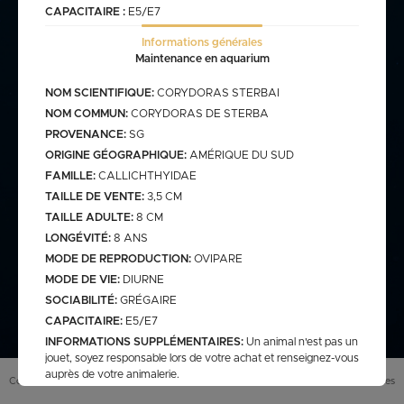
CAPACITAIRE :
E5/E7
Informations générales
commande@haegel.fr
Maintenance en aquarium
Bactéries
FRANCO CUMULABLE AVEC LES POISSONS/ FRANCO
NOM SCIENTIFIQUE:
CORYDORAS STERBAI
BACTERIES SEULES 100€
NOM COMMUN:
CORYDORAS DE STERBA
PROVENANCE:
SG
ORIGINE GÉOGRAPHIQUE:
AMÉRIQUE DU SUD
FAMILLE:
CALLICHTHYIDAE
Bassin
TAILLE DE VENTE:
3,5 CM
TAILLE ADULTE:
8 CM
LONGÉVITÉ:
8 ANS
assins
saison bassin
MODE DE REPRODUCTION:
OVIPARE
mme
gamme verte
Discus
MODE DE VIE:
DIURNE
arium
carpe koi sur photo (a
secure
retrouver sur le site
SOCIABILITÉ:
GRÉGAIRE
web)
CAPACITAIRE:
E5/E7
pes koï elv francais
INFORMATIONS SUPPLÉMENTAIRES:
Un animal n'est pas un
cus elv francais
discus elv asiatique
jouet, soyez responsable lors de votre achat et renseignez-vous
auprès de votre animalerie.
Eau douce
scus elv pologne
Conditions générales de vente (
CGV
)
Mentions légales