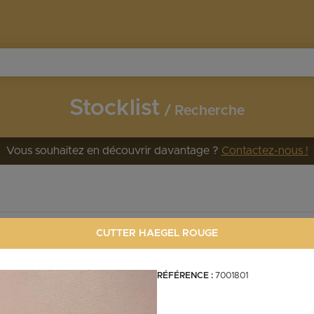
Stocklist
Recherche
Vous souhaitez en découvrir davantage ?
Contactez-nous !
Invertébrés
CUTTER HAEGEL ROUGE
RÉFÉRENCE :
7001801
crevettes
crabes
aegel.fr
ecrevisses
mollusques