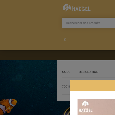
CODE
DÉSIGNATION
Stocklist complète
7001801
CUTTER HAEGEL ROUGE
commande@h