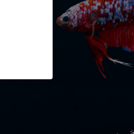
he
S DE 100GRS
99€
VENDREDI
BLE AVEC LE
PLANTES
t notées dans