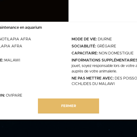
Matériel
divers
frigo
aintenance en aquarium
Nourriture congelé et sèc
tour à betta
caisses
OTILAPIA AFRA
MODE DE VIE:
DIURNE
ISSONS/ FRANCO
MINIMUM DE COMMANDE 80 PLAQUETTE
OU 8KGS / SI CONGELE SEUL FRANCO 1
LAPIA AFRA
SOCIABILITÉ:
GRÉGAIRE
CAPACITAIRE:
NON DOMESTIQUE
E:
MALAWI
INFORMATIONS SUPPLÉMENTAIRES
jouet, soyez responsable lors de votre
congelés
sèches
Plantes
auprès de votre animalerie.
poissons
poissons
COMMANDE LE LUNDI POUR LIVRAISON 
NE PAS METTRE AVEC:
DES POISSO
reptiles
reptiles
/MINIMUM DE COMMANDE 150€ CUMULA
CICHLIDES DU MALAWI
FRANCO DES POISSONS/ FRANCO DES 
SEULES 199€ (les unités de commande son
chaque catégories)
vivantes
ON:
OVIPARE
poissons
FERMER
erte
assin
plantes d'aquarium
reptiles
plantes en bouquets
Eublepharis
bulbes
 sur le site
plantes pieds mères
plantes en blisters