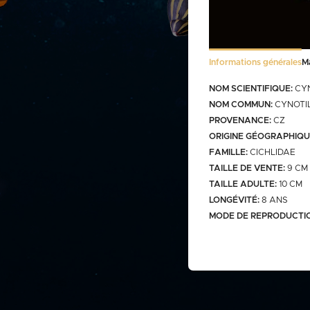
Stocklist Français
Informations générales
M
Bactéries
NOM SCIENTIFIQUE:
CYN
FRANCO CUMULABLE AVEC LES PO
BACTERIES SEULES 100€
NOM COMMUN:
CYNOTI
PROVENANCE:
CZ
ORIGINE GÉOGRAPHIQU
FAMILLE:
CICHLIDAE
TAILLE DE VENTE:
9 CM
Bassin
TAILLE ADULTE:
10 CM
LONGÉVITÉ:
8 ANS
MODE DE REPRODUCTI
gamme
carassins
gamme v
saison b
aquarium
carpes koï israël
carpe koi sur photo (a
Discus
biosecure
retrouver
web)
carpes koï elv francais