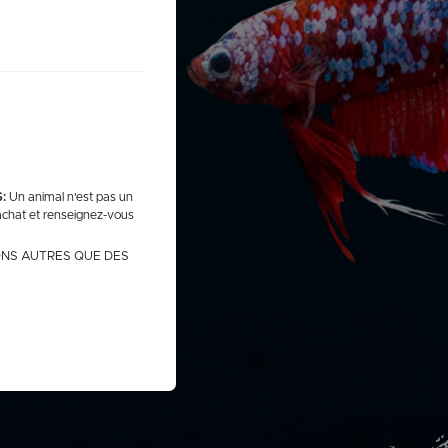
he
S DE 100GRS
99€
:
Un animal n'est pas un
 achat et renseignez-vous
VENDREDI
NS AUTRES QUE DES
BLE AVEC LE
PLANTES
t notées dans