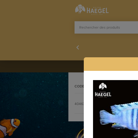
CODE
DÉSIGNATION
Stocklist complète
4046317
CYNOTILAPIA AFRA 9-11,5 
commande@h