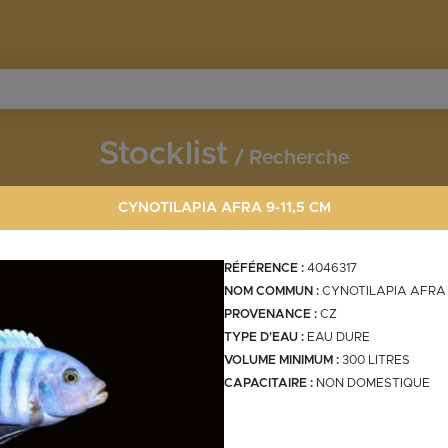
Stocklist
Recherche
CYNOTILAPIA AFRA 9-11,5 CM
Vous souhaitez en découvrir davantage ?
Contactez-nous !
RÉFÉRENCE :
4046317
NOM COMMUN :
CYNOTILAPIA AFRA
PROVENANCE :
CZ
Invertébrés
TYPE D'EAU :
EAU DURE
cm
VOLUME MINIMUM :
300 LITRES
CAPACITAIRE :
NON DOMESTIQUE
crevettes
crabes
aegel.fr
ecrevisses
mollusques