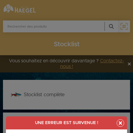
Stocklist
Vous souhaitez en découvrir davantage ?
Contactez-
nous !
PHOTO
ÉSIGNATION
+ INFOS
Stocklist complète
UNE ERREUR EST SURVENUE !
Stocklist Français