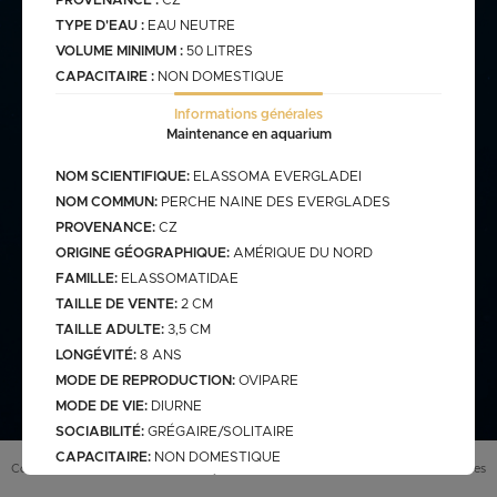
PROVENANCE :
CZ
TYPE D'EAU :
EAU NEUTRE
VOLUME MINIMUM :
50 LITRES
commande@haegel.fr
CAPACITAIRE :
NON DOMESTIQUE
Bactéries
FRANCO CUMULABLE AVEC LES POISSONS/ FRANCO
Informations générales
BACTERIES SEULES 100€
Maintenance en aquarium
NOM SCIENTIFIQUE:
ELASSOMA EVERGLADEI
NOM COMMUN:
PERCHE NAINE DES EVERGLADES
Bassin
PROVENANCE:
CZ
ORIGINE GÉOGRAPHIQUE:
AMÉRIQUE DU NORD
FAMILLE:
ELASSOMATIDAE
TAILLE DE VENTE:
2 CM
assins
saison bassin
mme
TAILLE ADULTE:
3,5 CM
gamme verte
Discus
arium
carpe koi sur photo (a
LONGÉVITÉ:
8 ANS
secure
retrouver sur le site
web)
MODE DE REPRODUCTION:
OVIPARE
pes koï elv francais
MODE DE VIE:
DIURNE
cus elv francais
discus elv asiatique
SOCIABILITÉ:
GRÉGAIRE/SOLITAIRE
CAPACITAIRE:
NON DOMESTIQUE
Eau douce
scus elv pologne
Conditions générales de vente (
CGV
)
Mentions légales
INFORMATIONS SUPPLÉMENTAIRES:
Un animal n'est pas un