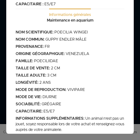
CAPACITAIRE :
E5/E7
Informations générales
commande@haegel.fr
Maintenance en aquarium
Bactéries
FRANCO CUMULABLE AVEC LES POISSONS/ FRANCO
NOM SCIENTIFIQUE:
POECILIA WINGEI
BACTERIES SEULES 100€
NOM COMMUN:
GUPPY ENDLER MÂLE
PROVENANCE:
FR
ORIGINE GÉOGRAPHIQUE:
VENEZUELA
FAMILLE:
POECILIIDAE
Bassin
TAILLE DE VENTE:
2 CM
TAILLE ADULTE:
3 CM
LONGÉVITÉ:
2 ANS
assins
saison bassin
MODE DE REPRODUCTION:
VIVIPARE
mme
gamme verte
Discus
MODE DE VIE:
DIURNE
arium
carpe koi sur photo (a
secure
retrouver sur le site
SOCIABILITÉ:
GRÉGAIRE
web)
CAPACITAIRE:
E5/E7
pes koï elv francais
INFORMATIONS SUPPLÉMENTAIRES:
Un animal n'est pas un
cus elv francais
discus elv asiatique
jouet, soyez responsable lors de votre achat et renseignez-vous
auprès de votre animalerie.
Eau douce
scus elv pologne
Conditions générales de vente (
CGV
)
Mentions légales