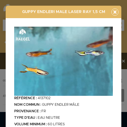
GUPPY ENDLERI MALE LASER RAY 1,5 CM
Stocklist
Recherche
Vous souhaitez en découvrir davantage ?
Contactez-
nous !
PHOTO
CODE
DÉSIGNATION
+ INFOS
Stocklist complète
4137102
GUPPY ENDLERI MALE LASER RAY 1,5 cm
RÉFÉRENCE :
4137102
NOM COMMUN :
GUPPY ENDLER MÂLE
PROVENANCE :
FR
TYPE D'EAU :
EAU NEUTRE
Stocklist Français
VOLUME MINIMUM :
60 LITRES