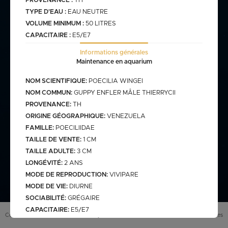
PROVENANCE :
TH
TYPE D'EAU :
EAU NEUTRE
VOLUME MINIMUM :
50 LITRES
commande@haegel.fr
CAPACITAIRE :
E5/E7
Bactéries
FRANCO CUMULABLE AVEC LES POISSONS/ FRANCO
Informations générales
BACTERIES SEULES 100€
Maintenance en aquarium
NOM SCIENTIFIQUE:
POECILIA WINGEI
NOM COMMUN:
GUPPY ENFLER MÂLE THIERRYCII
Bassin
PROVENANCE:
TH
ORIGINE GÉOGRAPHIQUE:
VENEZUELA
FAMILLE:
POECILIIDAE
TAILLE DE VENTE:
1 CM
assins
saison bassin
mme
TAILLE ADULTE:
3 CM
gamme verte
Discus
arium
carpe koi sur photo (a
LONGÉVITÉ:
2 ANS
secure
retrouver sur le site
web)
MODE DE REPRODUCTION:
VIVIPARE
pes koï elv francais
MODE DE VIE:
DIURNE
cus elv francais
discus elv asiatique
SOCIABILITÉ:
GRÉGAIRE
CAPACITAIRE:
E5/E7
Eau douce
scus elv pologne
Conditions générales de vente (
CGV
)
Mentions légales
INFORMATIONS SUPPLÉMENTAIRES:
Un animal n'est pas un