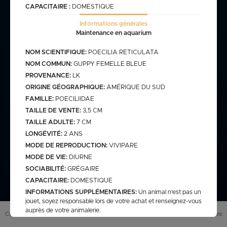
CAPACITAIRE :
DOMESTIQUE
Informations générales
commande@haegel.fr
Maintenance en aquarium
Bactéries
FRANCO CUMULABLE AVEC LES POISSONS/ FRANCO
NOM SCIENTIFIQUE:
POECILIA RETICULATA
BACTERIES SEULES 100€
NOM COMMUN:
GUPPY FEMELLE BLEUE
PROVENANCE:
LK
ORIGINE GÉOGRAPHIQUE:
AMÉRIQUE DU SUD
FAMILLE:
POECILIIDAE
Bassin
TAILLE DE VENTE:
3,5 CM
TAILLE ADULTE:
7 CM
LONGÉVITÉ:
2 ANS
assins
saison bassin
MODE DE REPRODUCTION:
VIVIPARE
mme
gamme verte
Discus
MODE DE VIE:
DIURNE
arium
carpe koi sur photo (a
secure
retrouver sur le site
SOCIABILITÉ:
GRÉGAIRE
web)
CAPACITAIRE:
DOMESTIQUE
pes koï elv francais
INFORMATIONS SUPPLÉMENTAIRES:
Un animal n'est pas un
cus elv francais
discus elv asiatique
jouet, soyez responsable lors de votre achat et renseignez-vous
auprès de votre animalerie.
Eau douce
scus elv pologne
Conditions générales de vente (
CGV
)
Mentions légales