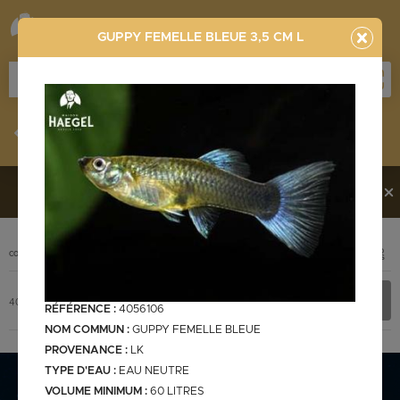
GUPPY FEMELLE BLEUE 3,5 CM L
Stocklist
Recherche
Vous souhaitez en découvrir davantage ?
Contactez-
nous !
PHOTO
CODE
DÉSIGNATION
+ INFOS
Stocklist complète
4056106
GUPPY FEMELLE BLEUE 3,5 cm L
RÉFÉRENCE :
4056106
NOM COMMUN :
GUPPY FEMELLE BLEUE
PROVENANCE :
LK
TYPE D'EAU :
EAU NEUTRE
Stocklist Français
VOLUME MINIMUM :
60 LITRES