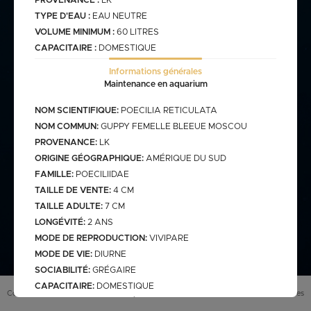
PROVENANCE :
LK
TYPE D'EAU :
EAU NEUTRE
VOLUME MINIMUM :
60 LITRES
commande@haegel.fr
CAPACITAIRE :
DOMESTIQUE
Bactéries
FRANCO CUMULABLE AVEC LES POISSONS/ FRANCO
Informations générales
BACTERIES SEULES 100€
Maintenance en aquarium
NOM SCIENTIFIQUE:
POECILIA RETICULATA
NOM COMMUN:
GUPPY FEMELLE BLEEUE MOSCOU
Bassin
PROVENANCE:
LK
ORIGINE GÉOGRAPHIQUE:
AMÉRIQUE DU SUD
FAMILLE:
POECILIIDAE
TAILLE DE VENTE:
4 CM
assins
saison bassin
mme
TAILLE ADULTE:
7 CM
gamme verte
Discus
arium
carpe koi sur photo (a
LONGÉVITÉ:
2 ANS
secure
retrouver sur le site
web)
MODE DE REPRODUCTION:
VIVIPARE
pes koï elv francais
MODE DE VIE:
DIURNE
cus elv francais
discus elv asiatique
SOCIABILITÉ:
GRÉGAIRE
CAPACITAIRE:
DOMESTIQUE
Eau douce
scus elv pologne
Conditions générales de vente (
CGV
)
Mentions légales
INFORMATIONS SUPPLÉMENTAIRES:
Un animal n'est pas un