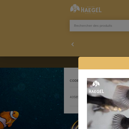
CODE
DÉSIGNATION
Stocklist complète
4058507
GUPPY FEMELLE TUXEDO YE
commande@h