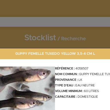
Stocklist
Recherche
Vous souhaitez en découvrir davantage ?
Contactez-nous !
GUPPY FEMELLE TUXEDO YELLOW 3,5-4 CM L
RÉFÉRENCE :
4058507
NOM COMMUN :
GUPPY FEMELLE TU
Invertébrés
PROVENANCE :
LK
LLOW 3,5-4 cm L
TYPE D'EAU :
EAU NEUTRE
VOLUME MINIMUM :
60 LITRES
CAPACITAIRE :
DOMESTIQUE
crevettes
crabes
aegel.fr
ecrevisses
mollusques