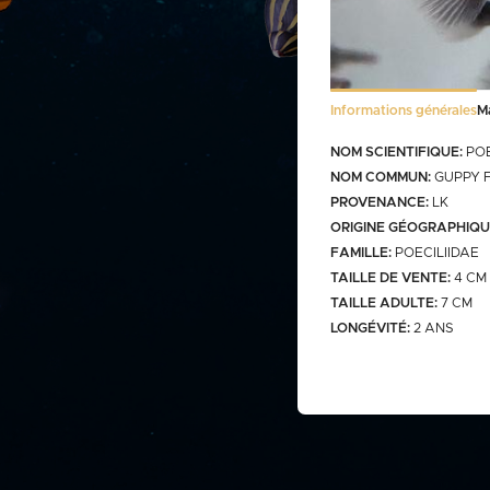
Stocklist Français
Informations générales
M
Bactéries
FRANCO CUMULABLE AVEC LES PO
NOM SCIENTIFIQUE:
POE
BACTERIES SEULES 100€
NOM COMMUN:
GUPPY 
PROVENANCE:
LK
ORIGINE GÉOGRAPHIQU
FAMILLE:
POECILIIDAE
TAILLE DE VENTE:
4 CM
Bassin
TAILLE ADULTE:
7 CM
LONGÉVITÉ:
2 ANS
gamme
carassins
gamme v
saison b
aquarium
carpes koï israël
carpe koi sur photo (a
Discus
biosecure
retrouver
web)
carpes koï elv francais