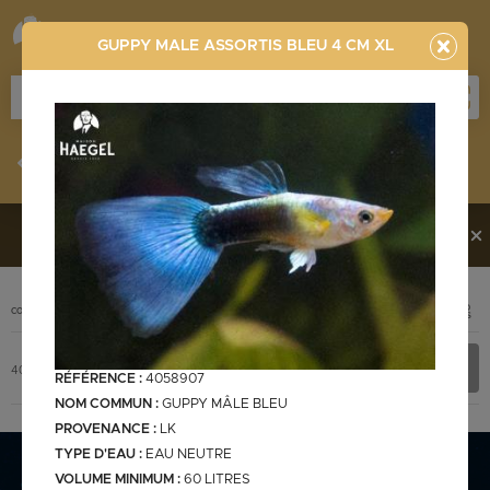
GUPPY MALE ASSORTIS BLEU 4 CM XL
Stocklist
Recherche
Vous souhaitez en découvrir davantage ?
Contactez-
nous !
PHOTO
CODE
DÉSIGNATION
+ INFOS
Stocklist complète
4058907
GUPPY MALE ASSORTIS BLEU 4 cm XL
RÉFÉRENCE :
4058907
NOM COMMUN :
GUPPY MÂLE BLEU
PROVENANCE :
LK
TYPE D'EAU :
EAU NEUTRE
Stocklist Français
VOLUME MINIMUM :
60 LITRES