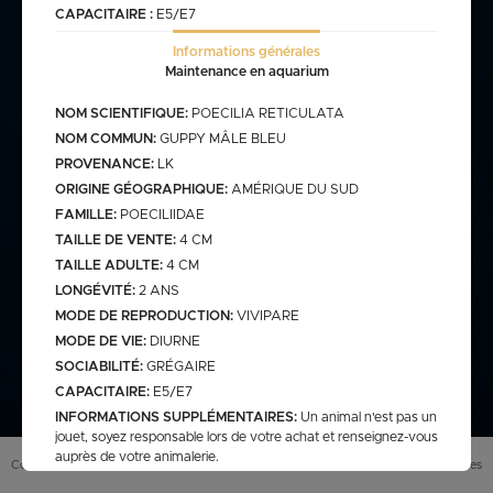
CAPACITAIRE :
E5/E7
Informations générales
commande@haegel.fr
Maintenance en aquarium
Bactéries
FRANCO CUMULABLE AVEC LES POISSONS/ FRANCO
NOM SCIENTIFIQUE:
POECILIA RETICULATA
BACTERIES SEULES 100€
NOM COMMUN:
GUPPY MÂLE BLEU
PROVENANCE:
LK
ORIGINE GÉOGRAPHIQUE:
AMÉRIQUE DU SUD
FAMILLE:
POECILIIDAE
Bassin
TAILLE DE VENTE:
4 CM
TAILLE ADULTE:
4 CM
LONGÉVITÉ:
2 ANS
assins
saison bassin
MODE DE REPRODUCTION:
VIVIPARE
mme
gamme verte
Discus
MODE DE VIE:
DIURNE
arium
carpe koi sur photo (a
secure
retrouver sur le site
SOCIABILITÉ:
GRÉGAIRE
web)
CAPACITAIRE:
E5/E7
pes koï elv francais
INFORMATIONS SUPPLÉMENTAIRES:
Un animal n'est pas un
cus elv francais
discus elv asiatique
jouet, soyez responsable lors de votre achat et renseignez-vous
auprès de votre animalerie.
Eau douce
scus elv pologne
Conditions générales de vente (
CGV
)
Mentions légales