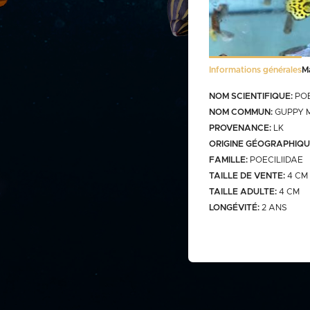
Stocklist Français
Informations générales
M
Bactéries
FRANCO CUMULABLE AVEC LES PO
NOM SCIENTIFIQUE:
POE
BACTERIES SEULES 100€
NOM COMMUN:
GUPPY 
PROVENANCE:
LK
ORIGINE GÉOGRAPHIQU
FAMILLE:
POECILIIDAE
TAILLE DE VENTE:
4 CM
Bassin
TAILLE ADULTE:
4 CM
LONGÉVITÉ:
2 ANS
gamme
carassins
gamme v
saison b
aquarium
carpes koï israël
carpe koi sur photo (a
Discus
biosecure
retrouver
web)
carpes koï elv francais