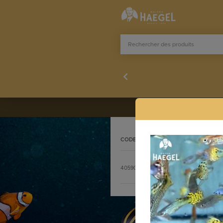
CODE
DÉSIGNATION
Stocklist complète
4059007
GUPPY MALE ASSORTIS COB
commande@h