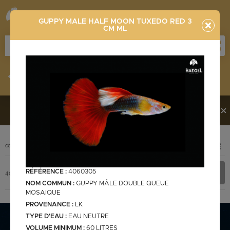
GUPPY MALE HALF MOON TUXEDO RED 3
CM ML
Stocklist
Recherche
Vous souhaitez en découvrir davantage ?
Contactez-
nous !
PHOTO
CODE
DÉSIGNATION
+ INFOS
Stocklist complète
RÉFÉRENCE :
4060305
4060305
GUPPY MALE HALF MOON TUXEDO RED 3 cm ML
NOM COMMUN :
GUPPY MÂLE DOUBLE QUEUE
MOSAIQUE
PROVENANCE :
LK
TYPE D'EAU :
EAU NEUTRE
Stocklist Français
VOLUME MINIMUM :
60 LITRES