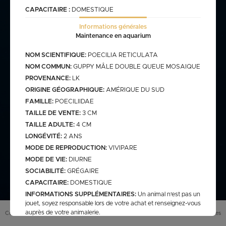
CAPACITAIRE :
DOMESTIQUE
commande@haegel.fr
Informations générales
Maintenance en aquarium
Bactéries
FRANCO CUMULABLE AVEC LES POISSONS/ FRANCO
BACTERIES SEULES 100€
NOM SCIENTIFIQUE:
POECILIA RETICULATA
NOM COMMUN:
GUPPY MÂLE DOUBLE QUEUE MOSAIQUE
PROVENANCE:
LK
ORIGINE GÉOGRAPHIQUE:
AMÉRIQUE DU SUD
Bassin
FAMILLE:
POECILIIDAE
TAILLE DE VENTE:
3 CM
TAILLE ADULTE:
4 CM
LONGÉVITÉ:
2 ANS
assins
saison bassin
MODE DE REPRODUCTION:
VIVIPARE
mme
gamme verte
Discus
arium
carpe koi sur photo (a
MODE DE VIE:
DIURNE
secure
retrouver sur le site
web)
SOCIABILITÉ:
GRÉGAIRE
pes koï elv francais
CAPACITAIRE:
DOMESTIQUE
INFORMATIONS SUPPLÉMENTAIRES:
Un animal n'est pas un
cus elv francais
discus elv asiatique
jouet, soyez responsable lors de votre achat et renseignez-vous
Eau douce
scus elv pologne
auprès de votre animalerie.
Conditions générales de vente (
CGV
)
Mentions légales