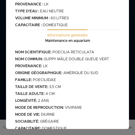
PROVENANCE :
LK
TYPE D'EAU :
EAU NEUTRE
commande@haegel.fr
VOLUME MINIMUM :
60 LITRES
Bactéries
CAPACITAIRE :
DOMESTIQUE
FRANCO CUMULABLE AVEC LES POISSONS/ FRANCO
BACTERIES SEULES 100€
Informations générales
Maintenance en aquarium
NOM SCIENTIFIQUE:
POECILIA RETICULATA
NOM COMMUN:
GUPPY MÂLE DOUBLE QUEUE VERT
Bassin
PROVENANCE:
LK
ORIGINE GÉOGRAPHIQUE:
AMÉRIQUE DU SUD
FAMILLE:
POECILIIDAE
assins
saison bassin
TAILLE DE VENTE:
3,5 CM
mme
gamme verte
Discus
arium
TAILLE ADULTE:
4 CM
carpe koi sur photo (a
secure
retrouver sur le site
LONGÉVITÉ:
2 ANS
web)
MODE DE REPRODUCTION:
VIVIPARE
pes koï elv francais
MODE DE VIE:
DIURNE
cus elv francais
discus elv asiatique
SOCIABILITÉ:
GRÉGAIRE
Eau douce
scus elv pologne
Conditions générales de vente (
CGV
)
Mentions légales
CAPACITAIRE:
DOMESTIQUE