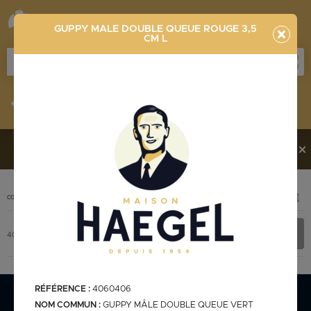
GUPPY MALE DOUBLE QUEUE ROUGE 3,5
CM L
Stocklist
Recherche
Vous souhaitez en découvrir davantage ?
Contactez-
nous !
PHOTO
CODE
DÉSIGNATION
+ INFOS
Stocklist complète
4060406
GUPPY MALE DOUBLE QUEUE ROUGE 3,5 cm L
RÉFÉRENCE :
4060406
Stocklist Français
NOM COMMUN :
GUPPY MÂLE DOUBLE QUEUE VERT