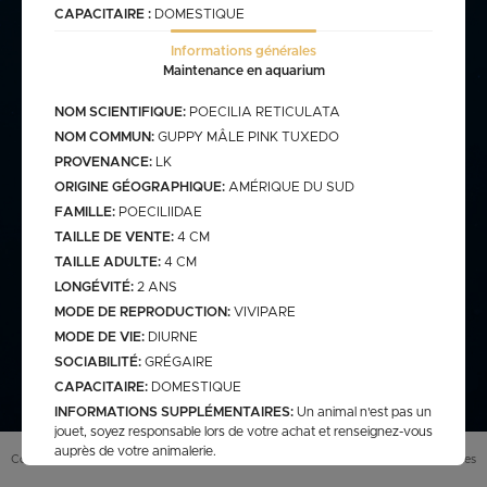
CAPACITAIRE :
DOMESTIQUE
Informations générales
commande@haegel.fr
Maintenance en aquarium
Bactéries
FRANCO CUMULABLE AVEC LES POISSONS/ FRANCO
NOM SCIENTIFIQUE:
POECILIA RETICULATA
BACTERIES SEULES 100€
NOM COMMUN:
GUPPY MÂLE PINK TUXEDO
PROVENANCE:
LK
ORIGINE GÉOGRAPHIQUE:
AMÉRIQUE DU SUD
FAMILLE:
POECILIIDAE
Bassin
TAILLE DE VENTE:
4 CM
TAILLE ADULTE:
4 CM
LONGÉVITÉ:
2 ANS
assins
saison bassin
MODE DE REPRODUCTION:
VIVIPARE
mme
gamme verte
Discus
MODE DE VIE:
DIURNE
arium
carpe koi sur photo (a
secure
retrouver sur le site
SOCIABILITÉ:
GRÉGAIRE
web)
CAPACITAIRE:
DOMESTIQUE
pes koï elv francais
INFORMATIONS SUPPLÉMENTAIRES:
Un animal n'est pas un
cus elv francais
discus elv asiatique
jouet, soyez responsable lors de votre achat et renseignez-vous
auprès de votre animalerie.
Eau douce
scus elv pologne
Conditions générales de vente (
CGV
)
Mentions légales