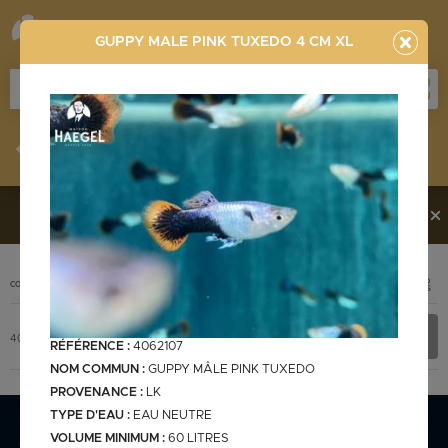
GUPPY MALE PINK TUXEDO 4 CM XL
Stocklist
Recherche
Vous souhaitez en découvrir davantage ?
Contactez-
nous !
PHOTO
CODE
DÉSIGNATION
+ INFOS
Stocklist complète
4062107
GUPPY MALE PINK TUXEDO 4 cm XL
RÉFÉRENCE :
4062107
NOM COMMUN :
GUPPY MÂLE PINK TUXEDO
PROVENANCE :
LK
TYPE D'EAU :
EAU NEUTRE
Stocklist Français
VOLUME MINIMUM :
60 LITRES