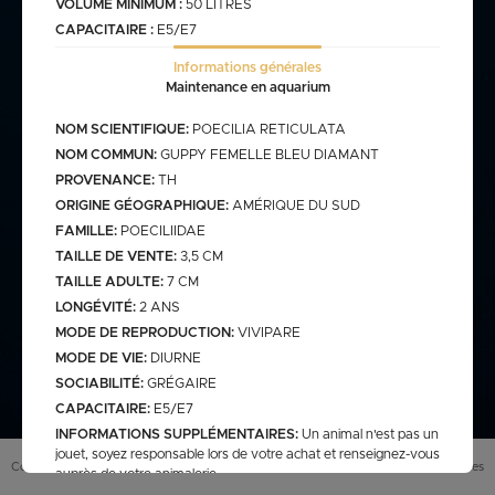
VOLUME MINIMUM :
50 LITRES
CAPACITAIRE :
E5/E7
commande@haegel.fr
Informations générales
Bactéries
Maintenance en aquarium
FRANCO CUMULABLE AVEC LES POISSONS/ FRANCO
BACTERIES SEULES 100€
NOM SCIENTIFIQUE:
POECILIA RETICULATA
NOM COMMUN:
GUPPY FEMELLE BLEU DIAMANT
PROVENANCE:
TH
ORIGINE GÉOGRAPHIQUE:
AMÉRIQUE DU SUD
Bassin
FAMILLE:
POECILIIDAE
TAILLE DE VENTE:
3,5 CM
TAILLE ADULTE:
7 CM
assins
saison bassin
LONGÉVITÉ:
2 ANS
mme
gamme verte
MODE DE REPRODUCTION:
VIVIPARE
Discus
arium
carpe koi sur photo (a
MODE DE VIE:
DIURNE
secure
retrouver sur le site
web)
SOCIABILITÉ:
GRÉGAIRE
pes koï elv francais
CAPACITAIRE:
E5/E7
cus elv francais
discus elv asiatique
INFORMATIONS SUPPLÉMENTAIRES:
Un animal n'est pas un
jouet, soyez responsable lors de votre achat et renseignez-vous
Eau douce
scus elv pologne
Conditions générales de vente (
CGV
)
Mentions légales
auprès de votre animalerie.