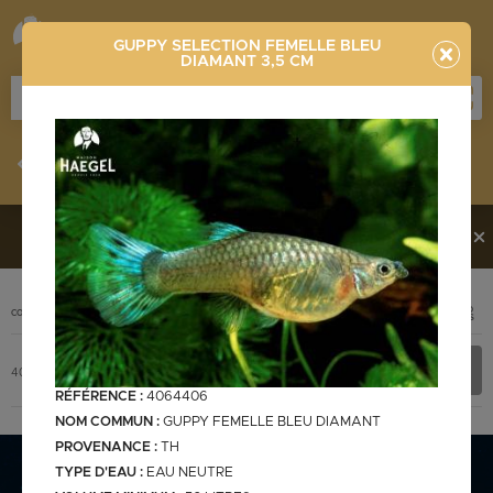
GUPPY SELECTION FEMELLE BLEU
DIAMANT 3,5 CM
Stocklist
Recherche
Vous souhaitez en découvrir davantage ?
Contactez-
nous !
PHOTO
CODE
DÉSIGNATION
+ INFOS
Stocklist complète
4064406
GUPPY SELECTION FEMELLE BLEU DIAMANT 3,5 cm
RÉFÉRENCE :
4064406
NOM COMMUN :
GUPPY FEMELLE BLEU DIAMANT
PROVENANCE :
TH
Stocklist Français
TYPE D'EAU :
EAU NEUTRE