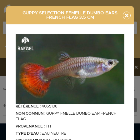
GUPPY SELECTION FEMELLE DUMBO EARS
FRENCH FLAG 3,5 CM
Stocklist
Recherche
Vous souhaitez en découvrir davantage ?
Contactez-
nous !
PHOTO
CODE
DÉSIGNATION
+ INFOS
Stocklist complète
GUPPY SELECTION FEMELLE DUMBO EARS FRENCH FLAG 3,5
RÉFÉRENCE :
4065106
4065106
cm
NOM COMMUN :
GUPPY FMELLE DUMBO EAR FRENCH
FLAG
PROVENANCE :
TH
Stocklist Français
TYPE D'EAU :
EAU NEUTRE