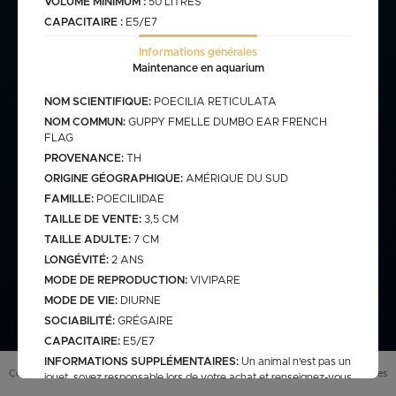
VOLUME MINIMUM :
50 LITRES
CAPACITAIRE :
E5/E7
commande@haegel.fr
Informations générales
Bactéries
Maintenance en aquarium
FRANCO CUMULABLE AVEC LES POISSONS/ FRANCO
BACTERIES SEULES 100€
NOM SCIENTIFIQUE:
POECILIA RETICULATA
NOM COMMUN:
GUPPY FMELLE DUMBO EAR FRENCH
FLAG
PROVENANCE:
TH
Bassin
ORIGINE GÉOGRAPHIQUE:
AMÉRIQUE DU SUD
FAMILLE:
POECILIIDAE
TAILLE DE VENTE:
3,5 CM
TAILLE ADULTE:
7 CM
assins
saison bassin
LONGÉVITÉ:
2 ANS
mme
gamme verte
Discus
arium
carpe koi sur photo (a
MODE DE REPRODUCTION:
VIVIPARE
secure
retrouver sur le site
web)
MODE DE VIE:
DIURNE
pes koï elv francais
SOCIABILITÉ:
GRÉGAIRE
CAPACITAIRE:
E5/E7
cus elv francais
discus elv asiatique
INFORMATIONS SUPPLÉMENTAIRES:
Un animal n'est pas un
Eau douce
scus elv pologne
Conditions générales de vente (
CGV
)
Mentions légales
jouet, soyez responsable lors de votre achat et renseignez-vous
auprès de votre animalerie.