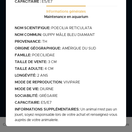
CAPACITAIRE :
E5/E7
Informations générales
commande@haegel.fr
Maintenance en aquarium
Bactéries
NOM SCIENTIFIQUE:
POECILIA RETICULATA
FRANCO CUMULABLE AVEC LES POISSONS/ FRANCO
BACTERIES SEULES 100€
NOM COMMUN:
GUPPY MÂLE BLEU DIAMANT
PROVENANCE:
TH
ORIGINE GÉOGRAPHIQUE:
AMÉRIQUE DU SUD
FAMILLE:
POECILIIDAE
Bassin
TAILLE DE VENTE:
3 CM
TAILLE ADULTE:
4 CM
LONGÉVITÉ:
2 ANS
assins
saison bassin
MODE DE REPRODUCTION:
VIVIPARE
mme
gamme verte
MODE DE VIE:
DIURNE
Discus
arium
carpe koi sur photo (a
SOCIABILITÉ:
GRÉGAIRE
secure
retrouver sur le site
web)
CAPACITAIRE:
E5/E7
pes koï elv francais
INFORMATIONS SUPPLÉMENTAIRES:
Un animal n'est pas un
cus elv francais
discus elv asiatique
jouet, soyez responsable lors de votre achat et renseignez-vous
auprès de votre animalerie.
Eau douce
scus elv pologne
Conditions générales de vente (
CGV
)
Mentions légales