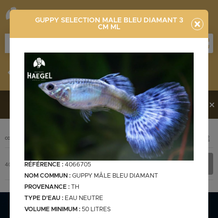
GUPPY SELECTION MALE BLEU DIAMANT 3
CM ML
Stocklist
Recherche
Vous souhaitez en découvrir davantage ?
Contactez-
nous !
PHOTO
CODE
DÉSIGNATION
+ INFOS
Stocklist complète
RÉFÉRENCE :
4066705
4066705
GUPPY SELECTION MALE BLEU DIAMANT 3 cm ML
NOM COMMUN :
GUPPY MÂLE BLEU DIAMANT
PROVENANCE :
TH
TYPE D'EAU :
EAU NEUTRE
Stocklist Français
VOLUME MINIMUM :
50 LITRES