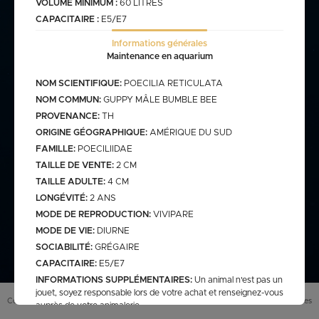
VOLUME MINIMUM :
60 LITRES
CAPACITAIRE :
E5/E7
commande@haegel.fr
Informations générales
Bactéries
Maintenance en aquarium
FRANCO CUMULABLE AVEC LES POISSONS/ FRANCO
BACTERIES SEULES 100€
NOM SCIENTIFIQUE:
POECILIA RETICULATA
NOM COMMUN:
GUPPY MÂLE BUMBLE BEE
PROVENANCE:
TH
ORIGINE GÉOGRAPHIQUE:
AMÉRIQUE DU SUD
Bassin
FAMILLE:
POECILIIDAE
TAILLE DE VENTE:
2 CM
TAILLE ADULTE:
4 CM
assins
saison bassin
LONGÉVITÉ:
2 ANS
mme
gamme verte
MODE DE REPRODUCTION:
VIVIPARE
Discus
arium
carpe koi sur photo (a
MODE DE VIE:
DIURNE
secure
retrouver sur le site
web)
SOCIABILITÉ:
GRÉGAIRE
pes koï elv francais
CAPACITAIRE:
E5/E7
cus elv francais
discus elv asiatique
INFORMATIONS SUPPLÉMENTAIRES:
Un animal n'est pas un
jouet, soyez responsable lors de votre achat et renseignez-vous
Eau douce
scus elv pologne
Conditions générales de vente (
CGV
)
Mentions légales
auprès de votre animalerie.