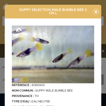
GUPPY SELECTION MALE BUMBLE BEE 2
CM L
Stocklist
Recherche
Vous souhaitez en découvrir davantage ?
Contactez-
nous !
PHOTO
CODE
DÉSIGNATION
+ INFOS
Stocklist complète
4066903
GUPPY SELECTION MALE BUMBLE BEE 2 cm L
RÉFÉRENCE :
4066903
NOM COMMUN :
GUPPY MÂLE BUMBLE BEE
PROVENANCE :
TH
Stocklist Français
TYPE D'EAU :
EAU NEUTRE