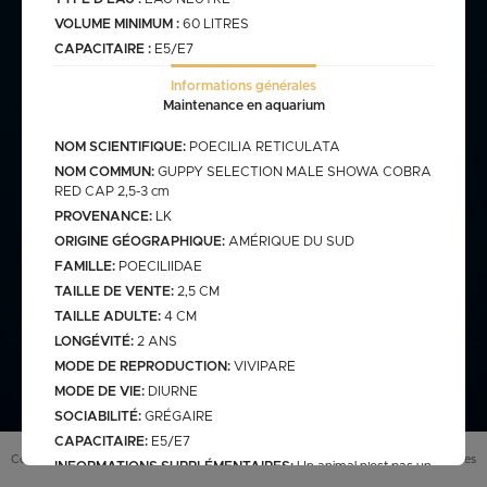
VOLUME MINIMUM :
60 LITRES
CAPACITAIRE :
E5/E7
commande@haegel.fr
Bactéries
Informations générales
Maintenance en aquarium
FRANCO CUMULABLE AVEC LES POISSONS/ FRANCO
BACTERIES SEULES 100€
NOM SCIENTIFIQUE:
POECILIA RETICULATA
NOM COMMUN:
GUPPY SELECTION MALE SHOWA COBRA
RED CAP 2,5-3 cm
Bassin
PROVENANCE:
LK
ORIGINE GÉOGRAPHIQUE:
AMÉRIQUE DU SUD
FAMILLE:
POECILIIDAE
TAILLE DE VENTE:
2,5 CM
assins
saison bassin
TAILLE ADULTE:
4 CM
mme
gamme verte
Discus
arium
carpe koi sur photo (a
LONGÉVITÉ:
2 ANS
secure
retrouver sur le site
MODE DE REPRODUCTION:
VIVIPARE
web)
pes koï elv francais
MODE DE VIE:
DIURNE
SOCIABILITÉ:
GRÉGAIRE
cus elv francais
discus elv asiatique
CAPACITAIRE:
E5/E7
Eau douce
scus elv pologne
Conditions générales de vente (
CGV
)
Mentions légales
INFORMATIONS SUPPLÉMENTAIRES:
Un animal n'est pas un
jouet, soyez responsable lors de votre achat et renseignez-vous