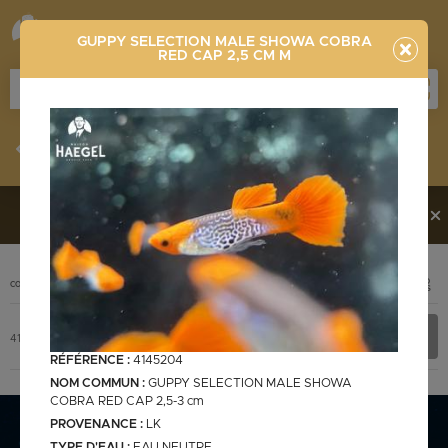
GUPPY SELECTION MALE SHOWA COBRA
RED CAP 2,5 CM M
Stocklist
Recherche
Vous souhaitez en découvrir davantage ?
Contactez-
nous !
PHOTO
CODE
DÉSIGNATION
+ INFOS
Stocklist complète
4145204
GUPPY SELECTION MALE SHOWA COBRA RED CAP 2,5 cm M
RÉFÉRENCE :
4145204
NOM COMMUN :
GUPPY SELECTION MALE SHOWA
COBRA RED CAP 2,5-3 cm
PROVENANCE :
LK
Stocklist Français
TYPE D'EAU :
EAU NEUTRE