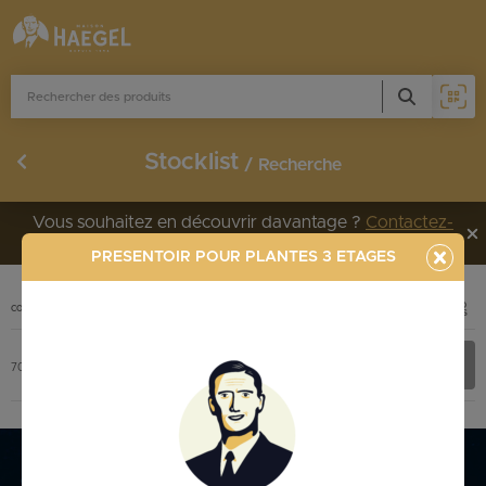
Stocklist
Recherche
Vous souhaitez en découvrir davantage ?
Contactez-
nous !
PRESENTOIR POUR PLANTES 3 ETAGES
PHOTO
CODE
DÉSIGNATION
+ INFOS
Stocklist complète
7005100
PRESENTOIR POUR PLANTES 3 ETAGES
Stocklist Français